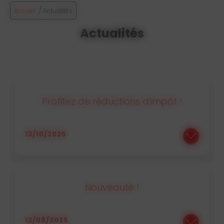
/
Accueil
Actualités
Actualités
Profitez de réductions d'impôt !
13/10/2025
Profitez du crédit d’impôt et de l’avance immédiate avec AS NETTOYAGE Faire appel à AS NETTOYAGE,...
Nouveauté !
12/08/2025