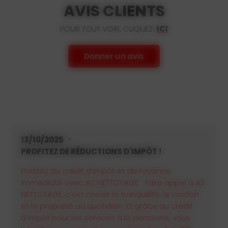
AVIS CLIENTS
POUR TOUT VOIR, CLIQUEZ-
ICI
Donner un avis
12/08/2025
NOUVEAUTÉ !
Bienvenue sur notre nouveau site internet !
Vous y découvrirez l'ensemble de nos
prestations et services. Vous souhaitez en savoir
plus ?
N'hésitez pas à nous contacter, nous restons à
votre écoute.