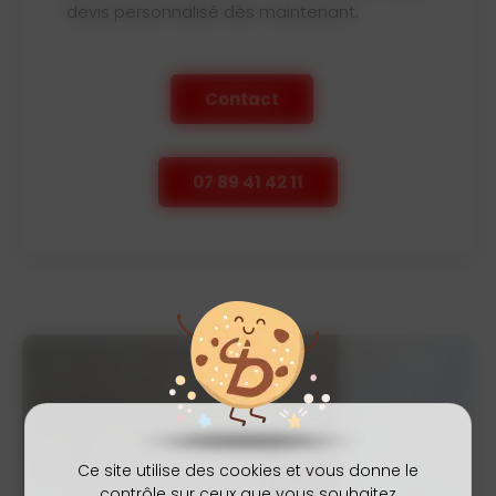
devis personnalisé dès maintenant.
Contact
07 89 41 42 11
Ce site utilise des cookies et vous donne le
contrôle sur ceux que vous souhaitez